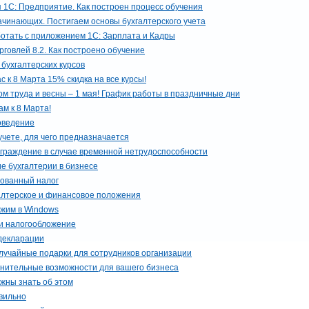
 1С: Предприятие. Как построен процесс обучения
ачинающих. Постигаем основы бухгалтерского учета
ботать с приложением 1С: Зарплата и Кадры
рговлей 8.2. Как построено обучение
бухгалтерских курсов
 к 8 Марта 15% скидка на все курсы!
м труда и весны – 1 мая! График работы в праздничные дни
м к 8 Марта!
оведение
учете, для чего предназначается
аграждение в случае временной нетрудоспособности
е бухгалтерии в бизнесе
рованный налог
галтерское и финансовое положения
ежим в Windows
и налогообложение
 декларации
лучайные подарки для сотрудников организации
лнительные возможности для вашего бизнеса
лжны знать об этом
авильно