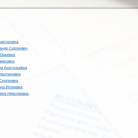
Викторовна
андр Сергеевич
 Юрьевна
ликсовна
на Анатольевна
алентиновна
Сергеевна
ина Игоревна
ьяна Николаевна