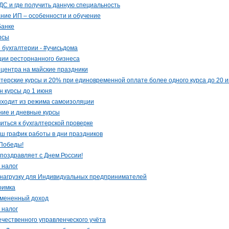
НДС и где получить данную специальность
ание ИП – особенности и обучение
банке
рсы
бухгалтерии - #учисьдома
ции ресторнанного бизнеса
 центра на майские праздники
лтерские курсы и 20% при единовременной оплате более одного курса до 20 
н курсы до 1 июня
ыходит из режима самоизоляции
ние и дневные курсы
иться к бухгалтерской проверке
ш график работы в дни праздников
 Победы!
поздравляет с Днем России!
 налог
ю нагрузку для Индивидуальных предпринимателей
оимка
вмененный доход
 налог
чественного управленческого учёта