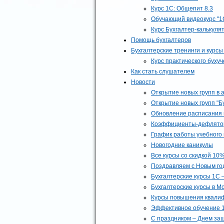
Курс 1С: Общепит 8.3
Обучающий видеокурс "1
Курс Бухгалтер-калькуля
Помощь бухгалтеров
Бухгалтерские тренинги и курс
Курс практического бухуч
Как стать слушателем
Новости
Открытие новых групп в 
Открытие новых групп "Б
Обновление расписания г
Коэффициенты-дефлятор
График работы учебного 
Новогодние каникулы
Все курсы со скидкой 10%
Поздравляем с Новым год
Бухгалтерские курсы 1C 
Бухгалтерские курсы в М
Курсы повышения квалиф
Эффективное обучение 1С
С праздником – Днем за