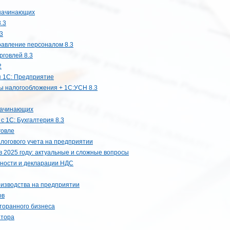
 начинающих
.3
3
равление персоналом 8.3
рговлей 8.3
2
 1С: Предприятие
ы налогообложения + 1С:УСН 8.3
 начинающих
с 1С: Бухгалтерия 8.3
говле
логового учета на предприятии
в 2025 году: актуальные и сложные вопросы
тности и декларации НДС
оизводства на предприятии
ов
сторанного бизнеса
ятора