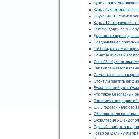
Курсы программирования
Курсы бухгалтеров для н
Обучение 1С. Учимся ра
Курсы 1С: Управление то
Рекомендации по выбору 
Дорогие женщины, для вас
Поздравляем с празднико
15% скидка всем женщина
Понятие аудита и его пр
Счёт 98 в бухгалтерском 
Как выплачивается возн
Самостоятельное ведени
Стоит ли платить фикси
Бухгалтерский учет: бух
Что такое безопасный р
Экономика предприятий 
1% В годовой налоговой
Облагаются ли налогом с
Бухгалтерия УСН - допо
Единый налог, что вы до
Товар раздали - учли пр