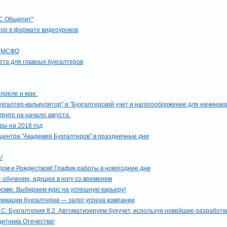
С Общепит"
тор в формате видеоуроков
ы МСФО
ета для главных бухгалтеров
апреле и мае.
ухгалтер-калькулятор" и "Бухгалтерский учет и налогообложение для начинаю
рупп на начало августа.
ы на 2018 год
центра "Академия Бухгалтеров" в праздничные дни
!
ом и Рождеством! График работы в новогодние дни
– обучение, идущее в ногу со временем
оскве. Выбираем курс на успешную карьеру!
икации бухгалтеров — залог успеха компании
: Бухгалтерия 8.2. Автоматизируем бухучет, используя новейшие разработк
щитника Отечества!