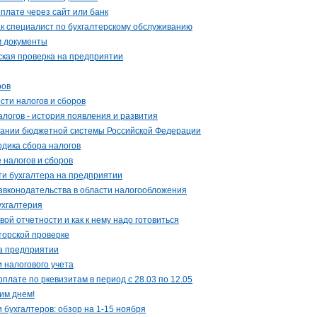
плате через сайт или банк
ак специалист по бухгалтерскому обслуживанию
м документы
ская проверка на предприятии
ров
сти налогов и сборов
логов - история появления и развития
вании бюджетной системы Российской Федерации
одика сбора налогов
 налогов и сборов
и бухгалтера на предприятии
звконодательства в области налогообложения
ухгалтерия
ой отчетности и как к нему надо готовиться
иторской проверке
на предприятии
и налогового учета
плате по ркевизитам в период с 28.03 по 12.05
им днем!
 бухгалтеров: обзор на 1-15 ноября