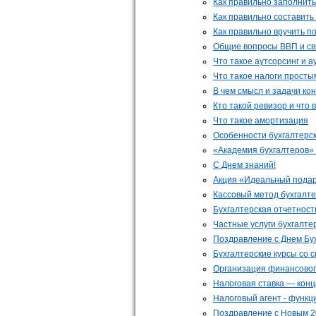
Как правильно заполнить
Как правильно составить
Как правильно вручить п
Общие вопросы ВВП и св
Что такое аутсорсинг и 
Что такое налоги просты
В чем смысл и задачи ко
Кто такой ревизор и что 
Что такое амортизация
Особенности бухгалтерск
«Академия бухгалтеров» 
С Днем знаний!
Акция «Идеальный подаро
Кассовый метод бухгалте
Бухгалтерская отчетност
Частные услуги бухгалте
Поздравление с Днем Бу
Бухгалтерские курсы со 
Организация финансовог
Налоговая ставка — конц
Налоговый агент - функц
Поздравление с Новым 2