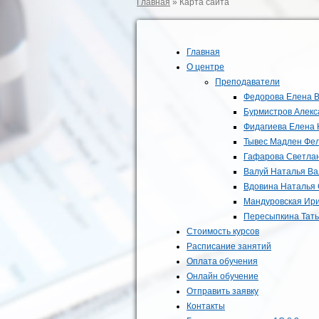
Главная
»
Карта сайта
Главная
О центре
Преподаватели
Федорова Елена 
Бурмистров Алекс
Фидагиева Елена
Тывес Мадлен Фе
Гафарова Светла
Валуй Наталья В
Вдовина Наталья 
Мандуровская Ир
Пересыпкина Тат
Стоимость курсов
Расписание занятий
Оплата обучения
Онлайн обучение
Отправить заявку
Контакты