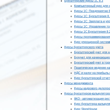
Бухгалтерские курсы 1С 8.3
Компьютерный курс для
Курсы 1С: Предприятие 8
Курсы 1С: Бухгалтерия 8.
Курсы 1С: Зарплата и уп
Курсы 1С: Управление то
Курсы 1С:Бухгалтерия 8.
Курсы программирования
Курс упрощенной систем
Курсы бухгалтерского учета
Бухгалтерский учет для
Бухучет для начинающих 
Бухгалтерский учет в тор
Практическое ведение на
НДС и налог на прибыль 
Курс бухгалтерской отче
Курсы менеджмента
Курсы кадрового делопр
Курсы бухгалтеров-калькулятор
IIKO - автоматизация ре
Курс бухгалтера-калькул
Курс StoreHouse