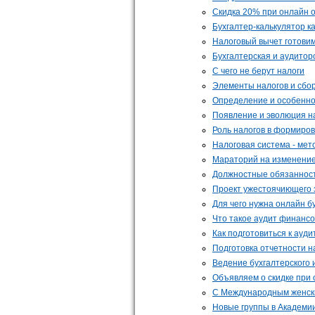
Скидка 20% при онлайн о
Бухгалтер-калькулятор к
Налоговый вычет готови
Бухгалтерская и аудитор
С чего не берут налоги
Элементы налогов и сбо
Определение и особенно
Появление и эволюция на
Роль налогов в формиро
Налоговая система - мет
Мараторий на изменение
Должностные обязанност
Проект ужестоячиющего 
Для чего нужна онлайн б
Что такое аудит финансов
Как подготовиться к ауд
Подготовка отчетности 
Ведение бухгалтерского 
Объявляем о скидке при о
С Международным женск
Новые группы в Академии