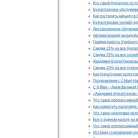
Кто такой бухгалтер по 
Бухгалтерское обслужив
Как построить карьеру в 
Бухгалтерские онлайн ку
Дистанционное обучение 
Автоматизация калькуля
График работы Учебного
Скидка 15% на все бухга
Скидка 25% на все онлай
Академия Бухгалтеров в
Скидка 10% на все утрен
Как бухгалтерии подготов
Поздравляем с 1 Мая! На
С 9 Мая – Днем Великой
«Академия бухгалтеров» 
Что такое прогрессивный
Как сократить налогову
Что такое налоговая нед
Все о едином налоге на 
Что такое прогрессивный
История становления оте