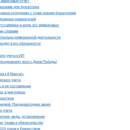
 авансовый отчет
 резюме для бухгалтера
одарок сотруднику с точки зрения бухгалтерии
язанных показателей
аутстаффинг и когда это эффективно
ми словами
нтрольно-ревизионной деятельности
входит в его обязанности
ого учета в ИП
поздравляет всех с Днем Победы!
к к 8 Марта!»
рского учета
ь и ее составление
ра, в чем плюсы
хгалтера
скидкой. Предновогодняя акция
о учета
епция, виды, установление
ии, права и обязательства
020 годом и Рождеством